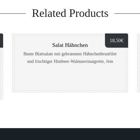
Related Products
18,50
€
Salat Hähnchen
Bunte Blattsalate mit gebratenem Hähnchenbrustfilet
und fruchtiger Himbeer-Walnussvinaigrette, fein
garniert