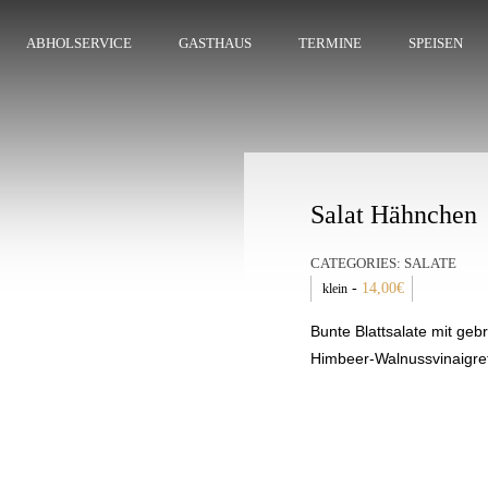
ABHOLSERVICE
GASTHAUS
TERMINE
SPEISEN
Salat Hähnchen
CATEGORIES:
SALATE
-
14,00
€
klein
Bunte Blattsalate mit geb
Himbeer-Walnussvinaigrett