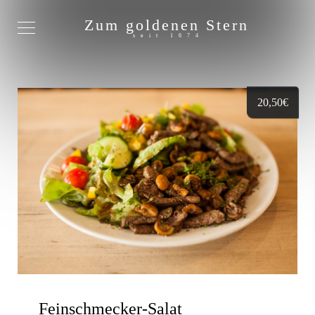
Zum goldenen Stern
seit 1674
20,50
€
Feinschmecker-Salat