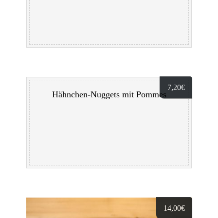
7,20
€
Hähnchen-Nuggets mit Pommes
14,00
€