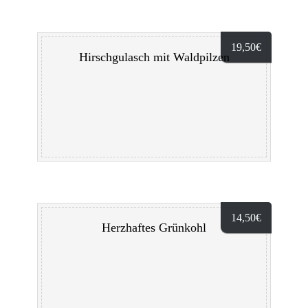
19,50
€
Hirschgulasch mit Waldpilzen
14,50
€
Herzhaftes Grünkohl