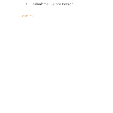
Teilnahme: 5€ pro Person
zurück
Kontakt
Martinistraße 2, 48268 Greven
+49 2571 2104